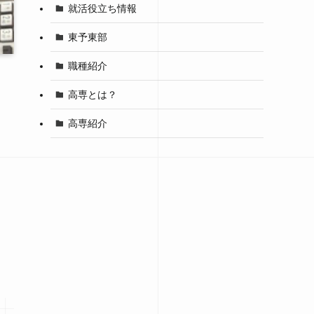
就活役立ち情報
東予東部
職種紹介
高専とは？
高専紹介