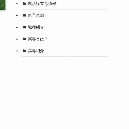
就活役立ち情報
東予東部
職種紹介
高専とは？
高専紹介