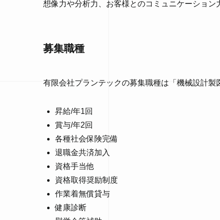
想像力や分析力、お客様とのコミュニケーション
募集職種
有限会社プランテックの募集職種は「機械設計製
昇給/年1回
賞与/年2回
各種社会保険完備
退職金共済加入
資格手当他
資格取得奨励制度
作業着無償貸与
健康診断