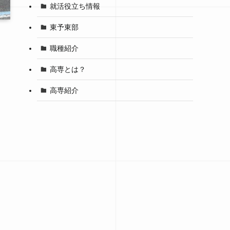
就活役立ち情報
東予東部
職種紹介
高専とは？
高専紹介