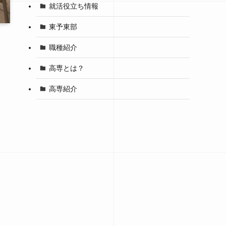
就活役立ち情報
東予東部
職種紹介
高専とは？
高専紹介