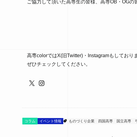
ご協力して頂いた高専生の皆様、高専OB・OGの
高専colorではX(旧Twitter)・Instagramもしてお
ぜひチェックしてください。
X
Instagram
コラム
イベント情報
ものづくり企業
四国高専
国立高専