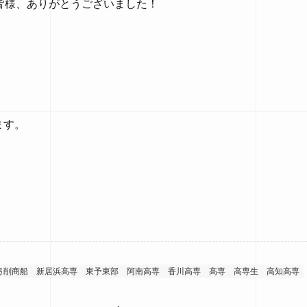
皆様、ありがとうございました！
ります。
弓削商船
新居浜高専
東予東部
阿南高専
香川高専
高専
高専生
高知高専