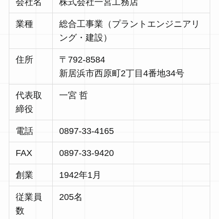
会社名
株式会社一宮工務店
業種
総合工事業（プラントエンジニアリ
ング・建設）
住所
〒792-8584
新居浜市西原町2丁目4番地34号
代表取
一宮 哲
締役
電話
0897-33-4165
FAX
0897-33-9420
創業
1942年1月
従業員
205名
数